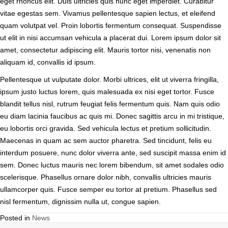
eget rhoncus elit. Duis ultricies quis nunc eget imperdiet. Curabitur
vitae egestas sem. Vivamus pellentesque sapien lectus, et eleifend
quam volutpat vel. Proin lobortis fermentum consequat. Suspendisse
ut elit in nisi accumsan vehicula a placerat dui. Lorem ipsum dolor sit
amet, consectetur adipiscing elit. Mauris tortor nisi, venenatis non
aliquam id, convallis id ipsum.
Pellentesque ut vulputate dolor. Morbi ultrices, elit ut viverra fringilla,
ipsum justo luctus lorem, quis malesuada ex nisi eget tortor. Fusce
blandit tellus nisl, rutrum feugiat felis fermentum quis. Nam quis odio
eu diam lacinia faucibus ac quis mi. Donec sagittis arcu in mi tristique,
eu lobortis orci gravida. Sed vehicula lectus et pretium sollicitudin.
Maecenas in quam ac sem auctor pharetra. Sed tincidunt, felis eu
interdum posuere, nunc dolor viverra ante, sed suscipit massa enim id
sem. Donec luctus mauris nec lorem bibendum, sit amet sodales odio
scelerisque. Phasellus ornare dolor nibh, convallis ultricies mauris
ullamcorper quis. Fusce semper eu tortor at pretium. Phasellus sed
nisl fermentum, dignissim nulla ut, congue sapien.
Posted in
News