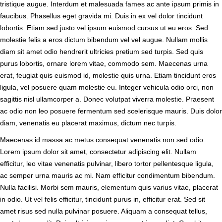
tristique augue. Interdum et malesuada fames ac ante ipsum primis in
faucibus. Phasellus eget gravida mi. Duis in ex vel dolor tincidunt
lobortis. Etiam sed justo vel ipsum euismod cursus ut eu eros. Sed
molestie felis a eros dictum bibendum vel vel augue. Nullam mollis
diam sit amet odio hendrerit ultricies pretium sed turpis. Sed quis
purus lobortis, ornare lorem vitae, commodo sem. Maecenas urna
erat, feugiat quis euismod id, molestie quis urna. Etiam tincidunt eros
ligula, vel posuere quam molestie eu. Integer vehicula odio orci, non
sagittis nisl ullamcorper a. Donec volutpat viverra molestie. Praesent
ac odio non leo posuere fermentum sed scelerisque mauris. Duis dolor
diam, venenatis eu placerat maximus, dictum nec turpis.
Maecenas id massa ac metus consequat venenatis non sed odio.
Lorem ipsum dolor sit amet, consectetur adipiscing elit. Nullam
efficitur, leo vitae venenatis pulvinar, libero tortor pellentesque ligula,
ac semper urna mauris ac mi. Nam efficitur condimentum bibendum.
Nulla facilisi. Morbi sem mauris, elementum quis varius vitae, placerat
in odio. Ut vel felis efficitur, tincidunt purus in, efficitur erat. Sed sit
amet risus sed nulla pulvinar posuere. Aliquam a consequat tellus,