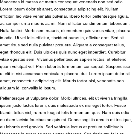
Maecenas id massa ac metus consequat venenatis non sed odio.
Lorem ipsum dolor sit amet, consectetur adipiscing elit. Nullam
efficitur, leo vitae venenatis pulvinar, libero tortor pellentesque ligula,
ac semper urna mauris ac mi. Nam efficitur condimentum bibendum.
Nulla facilisi. Morbi sem mauris, elementum quis varius vitae, placerat
in odio. Ut vel felis efficitur, tincidunt purus in, efficitur erat. Sed sit
amet risus sed nulla pulvinar posuere. Aliquam a consequat tellus,
eget rhoncus elit. Duis ultricies quis nunc eget imperdiet. Curabitur
vitae egestas sem. Vivamus pellentesque sapien lectus, et eleifend
quam volutpat vel. Proin lobortis fermentum consequat. Suspendisse
ut elit in nisi accumsan vehicula a placerat dui. Lorem ipsum dolor sit
amet, consectetur adipiscing elit. Mauris tortor nisi, venenatis non
aliquam id, convallis id ipsum.
Pellentesque ut vulputate dolor. Morbi ultrices, elit ut viverra fringilla,
ipsum justo luctus lorem, quis malesuada ex nisi eget tortor. Fusce
blandit tellus nisl, rutrum feugiat felis fermentum quis. Nam quis odio
eu diam lacinia faucibus ac quis mi. Donec sagittis arcu in mi tristique,
eu lobortis orci gravida. Sed vehicula lectus et pretium sollicitudin.