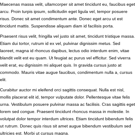
Maecenas massa velit, ullamcorper sit amet tincidunt eu, faucibus eget
arcu. Proin turpis ipsum, sollicitudin eget ligula vel, tempor posuere
risus. Donec sit amet condimentum ante. Donec eget arcu ut est
tincidunt mattis. Suspendisse aliquam diam id facilisis porta.
Praesent risus velit, fringilla vel justo sit amet, tincidunt tristique massa.
Etiam dui tortor, rutrum id ex vel, pulvinar dignissim metus. Sed
laoreet, magna id rhoncus dapibus, lectus odio interdum enim, vitae
blandit velit est eu quam. Ut feugiat ac purus vel efficitur. Sed viverra
velit erat, eu dignissim mi aliquet quis. In gravida cursus justo at
commodo. Mauris vitae augue faucibus, condimentum nulla a, cursus
elit.
Curabitur auctor mi eleifend orci sagittis consequat. Nulla est nisl,
mollis placerat elit id, tempor vulputate dolor. Pellentesque vitae felis
urna. Vestibulum posuere pulvinar massa ac facilisis. Cras sagittis eget
lorem sed congue. Praesent tincidunt rhoncus massa in molestie. In
volutpat dolor tempor interdum ultrices. Etiam tincidunt bibendum felis
ut rutrum. Donec quis risus sit amet augue bibendum vestibulum sed
ultricies est. Morbi ut cursus magna.