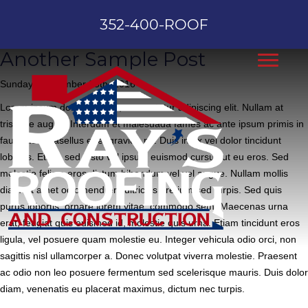
Author:
DigiSquid
352-400-ROOF
Another Sample Post
Sunday, September 25th, 2016
Lorem ipsum dolor sit amet, consectetur adipiscing elit. Nullam at
tristique augue. Interdum et malesuada fames ac ante ipsum primis in
faucibus. Phasellus eget gravida mi. Duis in ex vel dolor tincidunt
lobortis. Etiam sed justo vel ipsum euismod cursus ut eu eros. Sed
molestie felis a eros dictum bibendum vel vel augue. Nullam mollis
diam sit amet odio hendrerit ultricies pretium sed turpis. Sed quis
purus lobortis, ornare lorem vitae, commodo sem. Maecenas urna
erat, feugiat quis euismod id, molestie quis urna. Etiam tincidunt eros
ligula, vel posuere quam molestie eu. Integer vehicula odio orci, non
sagittis nisl ullamcorper a. Donec volutpat viverra molestie. Praesent
ac odio non leo posuere fermentum sed scelerisque mauris. Duis dolor
diam, venenatis eu placerat maximus, dictum nec turpis.