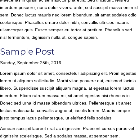
Maecenas in quam ac sem auctor pharetra. Sed tincidunt, felis eu
interdum posuere, nunc dolor viverra ante, sed suscipit massa enim id
sem. Donec luctus mauris nec lorem bibendum, sit amet sodales odio
scelerisque. Phasellus ornare dolor nibh, convallis ultricies mauris
ullamcorper quis. Fusce semper eu tortor at pretium. Phasellus sed
nisl fermentum, dignissim nulla ut, congue sapien.
Sample Post
Sunday, September 25th, 2016
Lorem ipsum dolor sit amet, consectetur adipiscing elit. Proin egestas
lorem ut aliquam sollicitudin. Morbi vitae posuere dui, euismod lacinia
libero. Suspendisse suscipit aliquam magna, at egestas lorem luctus
interdum. Etiam rutrum massa mi, sit amet egestas nisi rhoncus in.
Donec sed urna id massa bibendum ultrices. Pellentesque sit amet
lectus malesuada, convallis augue ut, iaculis lorem. Mauris tempor
justo tempus lacus pellentesque, ut eleifend felis sodales.
Aenean suscipit laoreet erat ac dignissim. Praesent cursus purus vel
dignissim scelerisque. Sed a sodales massa, at semper sem.